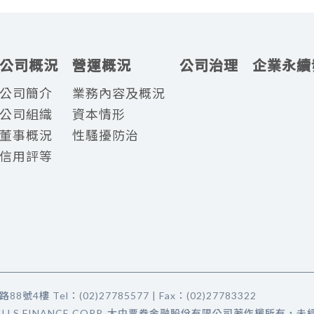
公司概況
營運概況
公司治理
企業永續
公司簡介
業務內容及概況
公司組織
資本情形
董事概況
性騷擾防治
信用評等
樓 Tel：(02)27785577 | Fax：(02)27783322
CHUNG BILLS FINANCE CORP. 大中票券金融股份有限公司著作權