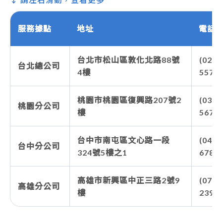
服務據點
地址
電話
台北市松山區敦化北路88號
(02)2
台北總公司
4樓
5577
桃園市桃園區復興路207號2
(03)3
桃園分公司
樓
5677
台中市南屯區文心路一段
(04)2
台中分公司
324號5樓之1
6788
高雄市新興區中正三路2號9
(07)2
高雄分公司
樓
2398