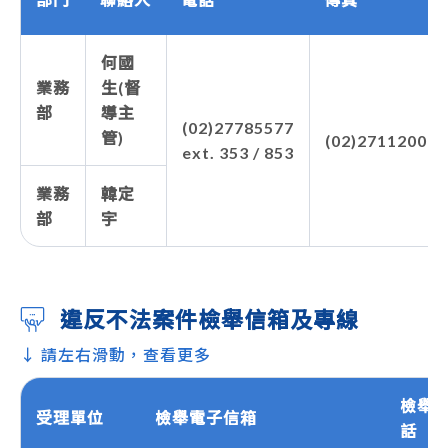
何國
業務
生(督
部
導主
(02)27785577
管)
(02)27112000
ext. 353 / 853
業務
韓定
部
宇
違反不法案件檢舉信箱及專線
↓ 請左右滑動，查看更多
檢舉
受理單位
檢舉電子信箱
話