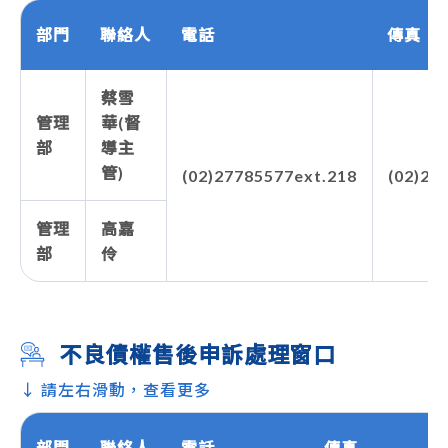
部門
聯絡人
電話
傳真
蔡雪
管理
華(督
部
導主
管)
(02)27785577ext.218
(02)27
管理
高嘉
部
伶
不良債權售後申訴處理窗口
↓ 請左右滑動，查看更多
部門
聯絡人
電話
傳真