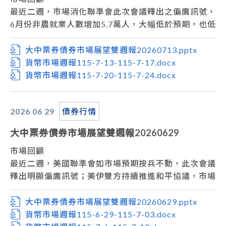
沙國石油設施，油價上漲的潛在變動因素還在，短線趨
最近二週，市場消化聯準會此次會議釋出之偏鷹訊號，
勢仍暫以偏向區間震盪視之。
6月份非農就業人數增加5.7萬人，大幅低於預期，也低
本週關注經濟數據重點為，美國將公布美國密西根大學
於前值，勞動力市場降溫，6月服務業數據則大致符合
消費者信心指數估值為54%前值為54.4%；芝加哥採購
預期。但隨著中東局勢升溫，油價推升，美債殖利率走
大中票券債券市場展望雙週報20260713.pptx
經理人指數估值為56%前值為56.7%。
勢上揚，上週五美債10年券收在4.5612%。
貨幣市場週報115-7-13-115-7-17.docx
操作方面，美國公債利率預估有機會回跌修正，持續關
台債市場，上週台債市場交投持續冷清，追價買盤意願
貨幣市場週報115-7-20-115-7-24.docx
注中東情勢、油價走勢，以及聯準會將於7月28日舉行
薄弱。10 年期指標券 A15106 殖利率微降至1.69% 附
的利率會議，操作上宜先觀望。台債市場，目前公債殖
近後轉為低檔盤整。惟近期面臨國際油價飆升與美債殖
2026 06
29
債券行情
利率料將呈現偏空高檔震盪格局，操作暫以觀望為主。
利率上揚雙重變數夾擊，買盤多退居觀望，導致流動性
進一步受限，上週五台債10年券收在1.695%。
大中票券債券市場展望雙週報20260629
市場展望
從利率走勢看，美債10年期利率呈現高檔震盪整理，
市場回顧
美伊衝突推動油價上漲，聯準會理事鷹派言論使得7月
最近二週，美國聯準會如市場預期按兵不動，此次會議
升息可能性接近五五波，預估走勢維持區間高檔震盪。
釋出明顯偏鷹訊號；美伊雙方持續推進和平協議，市場
美國將公布6月CPI及PPI數據，以及密西根大學消費者
對荷姆茲海峽石油供應中斷風險擔憂持續降溫，油價也
信心指數，並關注聯準會主席華許首次貨幣政策聽證
有大幅度的回落，美債殖利率走勢呈現先升後回跌，上
大中票券債券市場展望雙週報20260629.pptx
會，美債操作暫持觀望態度。台債市場，目前公債殖利
週五美債10年券收在4.386%。
貨幣市場週報115-6-29-115-7-03.docx
率料將呈現高檔整理格局，操作暫以觀望為主。