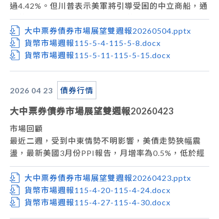
本週關注經濟數據重點為美國5月非農就業數據，市場
過4.42%。但川普表示美軍將引導受困的中立商船，通
預估5月非農新增就業為8.9萬人；5月ISM製造業PMI
過荷姆茲海峽後，利率走跌。惟荷姆茲海峽運輸仍受伊
及5月ISM服務業PMI。台灣方面則是5月CPI，預估年
朗控制，油價雖有下跌，但通膨壓力疑慮未解。上週五
大中票券債券市場展望雙週報20260504.pptx
增率將升高至2.12%。
美債10y收在4.3698%。
貨幣市場週報115-5-4-115-5-8.docx
操作方面，美國公債利率預估在近期區間內整理，持續
台債市場等殖系統，近期10y利率在1.50%上方整理，
貨幣市場週報115-5-11-115-5-15.docx
關注中東情勢、油價走勢，以及FED新主席就任後的首
略為反應這波通膨壓力。而利率交換市場，5y利率則
次會議，操作上宜先觀望。台債市場，目前公債殖利率
偏高檔整理，約在2.18%~2.25%。上週收盤，台債10y
2026 04
23
債券行情
料將呈現高檔整理格局，6月9日10年期公債標售結果
利率收在1.505%。
為觀察重點。
市場展望
大中票券債券市場展望雙週報20260423
從利率走勢看，美債10y利率暫時自高檔下修，但月線
與季線仍為上升走勢，短線走勢偏空的疑慮仍在。
市場回顧
美國方面，美伊和平談判進展卡關，雙方各持己見，最
最近二週，受到中東情勢不明影響，美債走勢狹幅震
終結果仍不明朗，美債利率易受消息所影響。美債操作
盪，最新美國3月份PPI報告，月增率為0.5%，低於經
暫持觀望態度。台債市場，債市利率在近期續在低檔區
濟學家預估值1.1%，核心PPI月增率僅0.1%，低於市
間，料通膨疑慮將持續對債市形成偏空壓力。5年期
場預期的0.5%，年增率為3.8%，整體PPI低於預期顯
大中票券債券市場展望雙週報20260423.pptx
IRS利率近期偏高檔整理。債券操作上，在中東地緣政
見能源價格波動暫時未有重大影響。上週五美債10y收
貨幣市場週報115-4-20-115-4-24.docx
治衝突狀況結束之前，通膨壓力為主要考量。
在4.248%。台債市場上週標售2年期乙類公債得標利率
貨幣市場週報115-4-27-115-4-30.docx
1.325%，落於預期上緣，得標後利率小幅下滑成交。