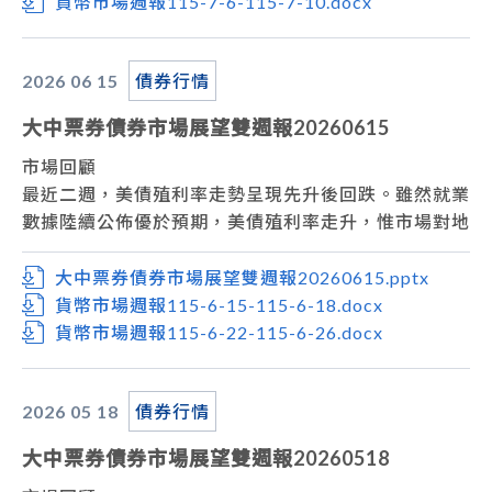
台債市場，央行如市場預期利率連九凍，並維持現行信
貨幣市場週報115-7-6-115-7-10.docx
用管制措施不變，雖然總裁楊金龍表示貨幣基調需偏鷹
一點，但全年通膨預估並未突破2%，市場並未出現太
2026 06
15
債券行情
多變化，上週五台債10年券收在1.777%
市場展望
大中票券債券市場展望雙週報20260615
從利率走勢看，美債10y利率呈現高檔震盪整理，但因
屬區間高緣，預估走勢仍以橫盤整理居多。
市場回顧
美國將公布6月非農就業數據，因政府部門新增就業趨
最近二週，美債殖利率走勢呈現先升後回跌。雖然就業
緩，可能會低於市場預期；中東局勢因美伊簽屬備忘錄
數據陸續公佈優於預期，美債殖利率走升，惟市場對地
而降溫，但儘管國際油價回落，Fed不改鷹派基調，市
緣衝突升級的疑慮降溫，後續帶動美債殖利率下跌。上
場預期年內升息機率攀升，美債操作暫持觀望態度。台
週五美債10年券大跌後小幅收高收在4.4789%。
大中票券債券市場展望雙週報20260615.pptx
債市場，目前公債殖利率料將呈現高檔整理格局，操作
台債市場，雖之前因央行的定存單不足額發行，使得債
貨幣市場週報115-6-15-115-6-18.docx
暫以觀望為主。
券利率有走升壓力，但在美債下跌的帶動下反映走低，
貨幣市場週報115-6-22-115-6-26.docx
惟央行會議將於6月18日召開，市場在會前成交呈現觀
望，上週五台債10年券收在1.777%。
2026 05
18
債券行情
市場展望
從利率走勢看，美債雖有回跌空間，但美伊和平協議仍
大中票券債券市場展望雙週報20260518
存變數隱憂，短線趨勢仍暫以偏向區間震盪視之。