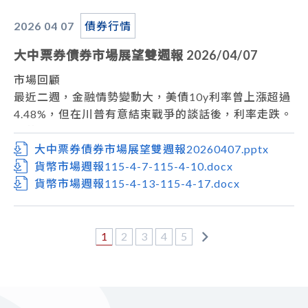
21日10年期增額券A15103R得標利率1.505%，落於
2026 04
07
債券行情
市場預測區間下緣，開標後市場空單回補力道帶動盤面
利率進一步下行，終場收在1.495%。
大中票券債券市場展望雙週報 2026/04/07
市場展望
從利率走勢看，美債10y利率利率自高檔下修，月線與
市場回顧
季線呈現高檔整理走勢。
最近二週，金融情勢變動大，美債10y利率曾上漲超過
經濟數據方面，即將公布台灣3月外銷訂單。美國公布
4.48%，但在川普有意結束戰爭的談話後，利率走跌。
零售銷售、S&P製造業PMI、初領失業金人數及續領失
惟荷姆茲海峽運輸仍受伊朗控制，油價仍居高檔，通膨
業金人數，週五密大消費者信心指數。中東戰爭局勢詭
壓力疑慮未解。而最新美國3月就業報告，新增17.8萬
大中票券債券市場展望雙週報20260407.pptx
譎，市場短期仍受地緣政治影響，但後續焦點仍將回到
人，顯示美國就業市場仍具韌性。上週五美債10y收在
貨幣市場週報115-4-7-115-4-10.docx
基本面，持續關注經濟數據及聯準會新任主席提名人聽
4.3307%。台債市場等殖系統，近期10y利率在1.50%
貨幣市場週報115-4-13-115-4-17.docx
證會發言，美債利率預估偏高整理。台債市場，10年
上方整理，略為反應這波通膨壓力。而利率交換市場，
券標售後，市場回歸冷靜，料仍維持盤整格局。
5y利率則偏高檔整理，約在2.20%~2.30%。上週收
盤，台債10y利率收在1.5275%。
1
2
3
4
5
市場展望
從利率走勢看，美債10y利率暫時自高檔下修，但月線
與季線仍為上升走勢，短線走勢偏空看待。