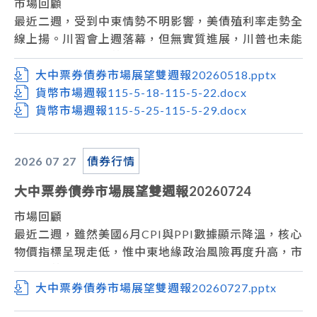
本週關注經濟數據重點為美國最終進口物價指數估值為
市場回顧
5.7%前值為4.2%；美國新屋開工件數私有住宅估值為
最近二週，受到中東情勢不明影響，美債殖利率走勢全
1430件前值為1465件；美國零售銷售及餐飲服務估值
線上揚。川習會上週落幕，但無實質進展，川普也未能
為0.5%前值為0.5%。
促使中國協助化解荷姆茲海峽封鎖僵局，能源價格上漲
操作方面，美國公債利率預估有機會回跌修正，持續關
引發的通膨疑慮。上週五美債10y收在4.5934%。
大中票券債券市場展望雙週報20260518.pptx
注中東情勢、油價走勢，以及FED新主席就任後的首次
台債市場，近期10y利率從1.52%大漲至1.635%，反應
貨幣市場週報115-5-18-115-5-22.docx
會議，操作上宜先觀望。台債市場，後續仍待觀察央行
這波通膨壓力，市場預期升息的可能性加溫。而利率交
貨幣市場週報115-5-25-115-5-29.docx
會議後貨幣政策走向，操作暫以觀望為主。
換市場，5y利率則偏高檔整理，約在2.21%~2.23%。
上週收盤，台債10y利率收在1.635%。
2026 07
27
債券行情
市場展望
從利率走勢看，美債10y利率呈現高檔震盪走升，月線
大中票券債券市場展望雙週報20260724
與季線仍為上升走勢，短線走勢偏空的疑慮仍在。
美國方面，受霍爾木茲海峽封鎖推升油價以及偏熱的通
市場回顧
膨數據影響下，市場預期聯準會政策可能轉向升息。美
最近二週，雖然美國6月CPI與PPI數據顯示降溫，核心
債操作暫持觀望態度。台債市場，全球債市偏空且原油
物價指標呈現走低，惟中東地緣政治風險再度升高，市
持續高位，通膨疑慮將持續對債市形成偏空壓力。5年
場關心荷姆茲及海峽航行的風險，推升能源價格走高，
期IRS利率近期偏高檔整理。債券操作上，在中東地緣
美債殖利率來到近期區間高檔，上週五美債10年券收
大中票券債券市場展望雙週報20260727.pptx
政治衝突狀況結束之前，通膨壓力為主要考量。
在4.6771%。