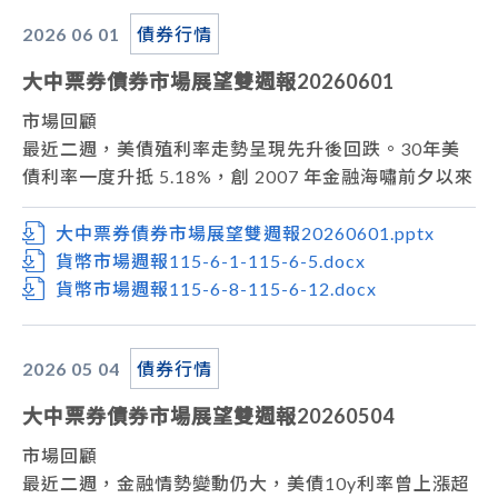
台債市場，上週台債市場殖利率走勢上揚，20年長債
2026 06
01
債券行情
標售利率大幅上揚至2.2%，且足額發行，大幅出乎市
場意料之外，亦影響到指標債10年期公債殖利率反應
大中票券債券市場展望雙週報20260601
拉高。上週五台債10年券收在1.93%。
市場展望
市場回顧
從利率走勢看，美債雖有回跌空間，但仍受到地緣政治
最近二週，美債殖利率走勢呈現先升後回跌。30年美
風險及通膨的議題干擾，伊朗戰事外溢紅海，胡塞襲擊
債利率一度升抵 5.18%，創 2007 年金融海嘯前夕以來
沙國石油設施，油價上漲的潛在變動因素還在，短線趨
最高水準。但月底受到停火談判及終戰協議談判持續推
勢仍暫以偏向區間震盪視之。
動影響，油價回落，利率下跌。上週五美債10年券收
大中票券債券市場展望雙週報20260601.pptx
本週關注經濟數據重點為，美國將公布美國密西根大學
在4.4355%。
貨幣市場週報115-6-1-115-6-5.docx
消費者信心指數估值為54%前值為54.4%；芝加哥採購
台債市場，5月下旬標售30年期券得標利率，得標利率
貨幣市場週報115-6-8-115-6-12.docx
經理人指數估值為56%前值為56.7%。
達1.9%，高於預期且創下近兩年來的新高紀錄。但在
操作方面，美國公債利率預估有機會回跌修正，持續關
投資盤承接下，月底成交在1.879%，顯示台債市場利
2026 05
04
債券行情
注中東情勢、油價走勢，以及聯準會將於7月28日舉行
率雖處高檔，但氣氛逐漸回穩。5月下旬台債10年指標
的利率會議，操作上宜先觀望。台債市場，目前公債殖
券未有成交。
大中票券債券市場展望雙週報20260504
利率料將呈現偏空高檔震盪格局，操作暫以觀望為主。
市場展望
從利率走勢看，美債10年期利率雖回跌，但短線趨勢
市場回顧
仍偏向區間震盪。
最近二週，金融情勢變動仍大，美債10y利率曾上漲超