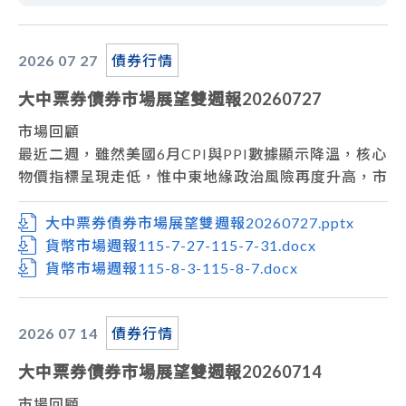
2026 07
27
債券行情
大中票券債券市場展望雙週報20260727
市場回顧
最近二週，雖然美國6月CPI與PPI數據顯示降溫，核心
物價指標呈現走低，惟中東地緣政治風險再度升高，市
場關心荷姆茲及海峽航行的風險，推升能源價格走高，
美債殖利率來到近期區間高檔，上週五美債10年券收
大中票券債券市場展望雙週報20260727.pptx
在4.6771%。
貨幣市場週報115-7-27-115-7-31.docx
台債市場，上週台債市場殖利率走勢上揚，20年長債
貨幣市場週報115-8-3-115-8-7.docx
標售利率大幅上揚至2.2%，且足額發行，大幅出乎市
場意料之外，亦影響到指標債10年期公債殖利率反應
2026 07
14
債券行情
拉高。上週五台債10年券收在1.93%。
市場展望
大中票券債券市場展望雙週報20260714
從利率走勢看，美債雖有回跌空間，但仍受到地緣政治
風險及通膨的議題干擾，伊朗戰事外溢紅海，胡塞襲擊
市場回顧