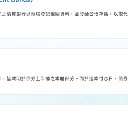
託之清算銀行以電腦登記相關資料，並發給公債存摺，以取代
知，皆載明於債券上半部之本體部分。而於還本付息日，債券