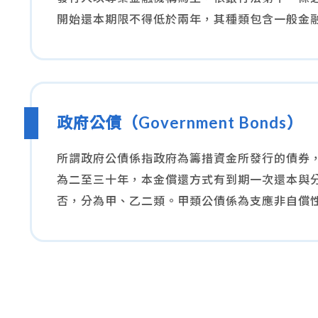
開始還本期限不得低於兩年，其種類包含一般金
政府公債（Government Bonds）
所謂政府公債係指政府為籌措資金所發行的債券
為二至三十年，本金償還方式有到期一次還本與
否，分為甲、乙二類。甲類公債係為支應非自償