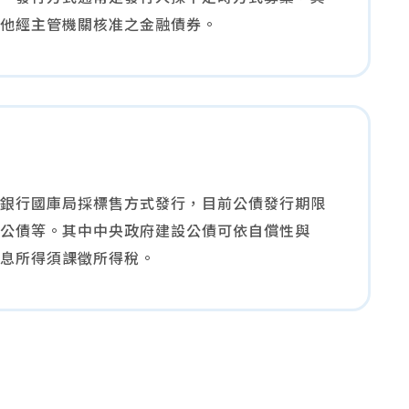
他經主管機關核准之金融債券。
銀行國庫局採標售方式發行，目前公債發行期限
公債等。其中中央政府建設公債可依自償性與
息所得須課徵所得稅。