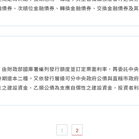
融債券、次順位金融債券、轉換金融債券、交換金融債券及其
，由財政部國庫署編列發行額度並訂定票面利率，再委託中央
分期還本二種。又依發行層級可分中央政府公債與直轄市政府
性之建設資金，乙類公債為支應自償性之建設資金，投資者利
1
2