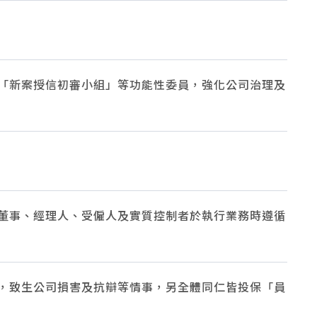
「新案授信初審小組」等功能性委員，強化公司治理及
董事、經理人、受僱人及實質控制者於執行業務時遵循
，致生公司損害及抗辯等情事，另全體同仁皆投保「員