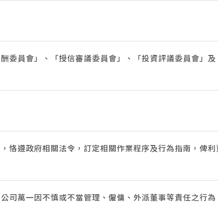
酬委員會」、「授信審議委員會」、「投資評議委員會」及
，恪遵政府相關法令，訂定相關作業程序及行為指南，俾利
公司萬一因不慎或不當管理、僱傭、外派董事等責任之行為